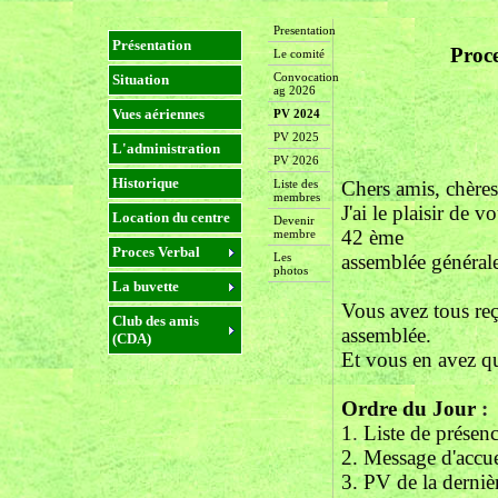
Presentation
Présentation
Proce
Le comité
Convocation
Situation
ag 2026
Vues aériennes
PV 2024
PV 2025
L'administration
PV 2026
Historique
Liste des
Chers amis, chères
membres
J'ai le plaisir de 
Location du centre
Devenir
42 ème
membre
Proces Verbal
Les
assemblée général
photos
La buvette
Vous avez tous reç
Club des amis
assemblée.
(CDA)
Et vous en avez qu
Ordre du Jour
:
1
.
Liste de présen
2. Message d'accue
3. PV de la derniè