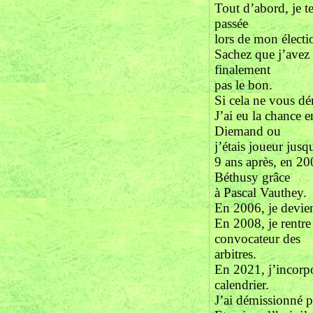
Tout d’abord, je t
passée
lors de mon électi
Sachez que j’avez 
finalement
pas le bon.
Si cela ne vous dé
J’ai eu la chance 
Diemand ou
j’étais joueur jus
9 ans après, en 2
Béthusy grâce
à Pascal Vauthey.
En 2006, je devien
En 2008, je rentre
convocateur des
arbitres.
En 2021, j’incorp
calendrier.
J’ai démissionné p