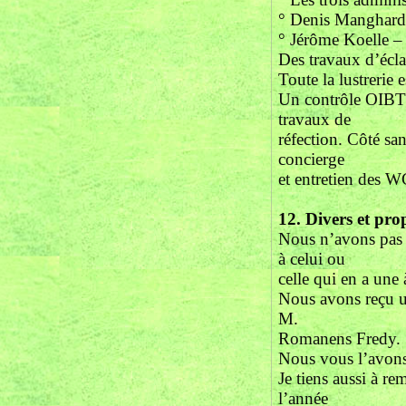
° Denis Manghardt
° Jérôme Koelle – 
Des travaux d’éclai
Toute la lustrerie
Un contrôle OIBT ob
travaux de
réfection. Côté sa
concierge
et entretien des WC
12.
Divers et prop
Nous n’avons pas r
à celui ou
celle qui en a une
Nous avons reçu un
M.
Romanens Fredy.
Nous vous l’avons
Je tiens aussi à r
l’année