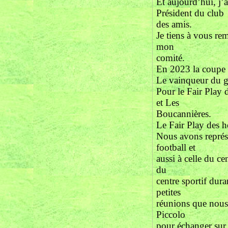
Et aujourd’hui, j’
Président du club
des amis.
Je tiens à vous re
mon
comité.
En 2023 la coupe 
Le vainqueur du g
Pour le Fair Play
et Les
Boucannières.
Le Fair Play des 
Nous avons représ
football et
aussi à celle du c
du
centre sportif dur
petites
réunions que nous 
Piccolo
pour échanger sur 