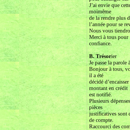
J’ai envie que cet
moimême
de la rendre plus
l’année pour se rev
Nous vous tiendro
Merci à tous pour
confiance.
B. Trésor
ier
Je passe la parole 
Bonjour à tous, vo
il a été
décidé d’encaisse
montant en crédit
est notifié.
Plusieurs dépenses
pièces
justificatives sont
de compte.
Raccourci des com