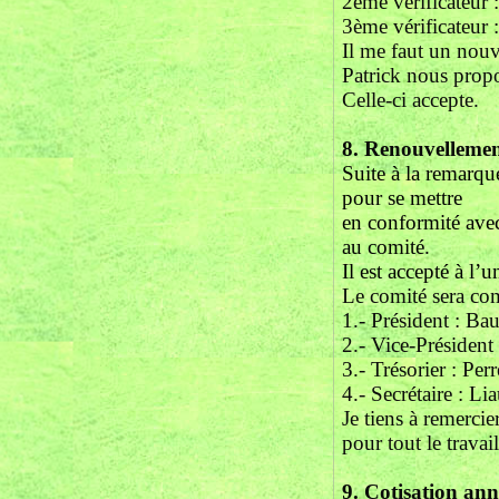
2ème vérificateur
3ème vérificateur 
Il me faut un nouv
Patrick nous prop
Celle-ci accepte.
8.
Renouvellemen
Suite à la remarqu
pour se mettre
en conformité ave
au comité.
Il est accepté à l’
Le comité sera c
1.- Président : Ba
2.- Vice-Président
3.- Trésorier : Per
4.- Secrétaire : Li
Je tiens à remerci
pour tout le travai
9.
Cotisation ann