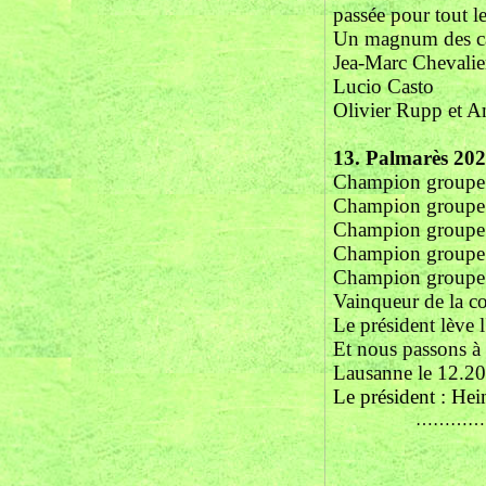
passée pour tout le
Un magnum des ca
Jea-Marc Chevalie
Lucio Casto
Olivier Rupp et A
13.
Palmarès 20
Champion group
Champion group
Champion groupe
Champion grou
Champion grou
Vainqueur de l
Le président lève 
Et nous passons à l
Lausanne le 12.2
Le président : Hei
…………