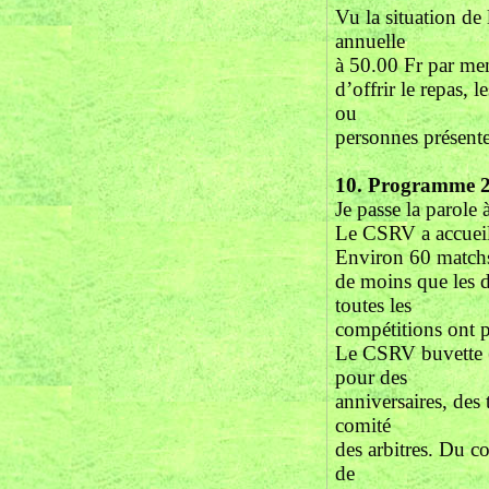
Vu la situation de
annuelle
à 50.00 Fr par me
d’offrir le repas, 
ou
personnes présente
10.
Programme 
Je passe la parole 
Le CSRV a accueil
Environ 60 match
de moins que les d
toutes les
compétitions ont pu
Le CSRV buvette (e
pour des
anniversaires, des 
comité
des arbitres. Du c
de