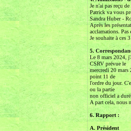
Je n'ai pas reçu d
Patrick va vous p
Sandra Huber - Rob
Après
les
présenta
acclamations. Pas d
Je souhaite à ces
5.
Correspondan
Le 8 mars 2024, j'
CSRV prévue le
mercredi 20 mars 
point 11 de
l'ordre du jour. C
ou la partie
non officiel a duré
A part cela, nous n
6.
Rapport :
A. Président