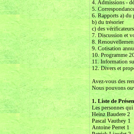
4. Admissions - d
5. Correspondanc
6. Rapports a) du 
b) du trésorier
c) des vérificateu
7. Discussion et vo
8. Renouvellement 
9. Cotisation ann
10. Programme 2
11. Information s
12. Divers et prop
Avez-vous des rem
Nous pouvons ouv
1. Liste de Présen
Les personnes qui 
Heinz Baudere 2
Pascal Vauthey 1
Antoine Perret 1
Patrick Liaudet 2