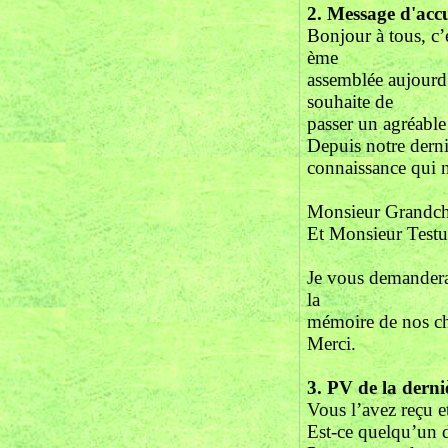
2. Message d'accu
Bonjour à tous, c’
ème
assemblée aujourd’
souhaite de
passer un agréabl
Depuis notre dern
connaissance qui n
Monsieur Grandcha
Et Monsieur Testu
Je vous demanderai
la
mémoire de nos ch
Merci.
3.
PV de la derni
Vous l’avez reçu e
Est-ce quelqu’un d