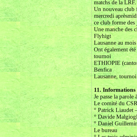
matchs de la LRF.
Un nouveau club fo
mercredi aprèsmid
ce club forme des 
Une manche des cha
Flyhigt
Lausanne au mois 
Ont également été 
tournoi
ETHIOPIE (canton
Benfica
Lausanne, tourn
11.
Informations
Je passe la parole 
Le comité du CSR
° Patrick Liaudet 
° Davide Malgiogli
° Daniel Guillemi
Le bureau
° Les trois adminis