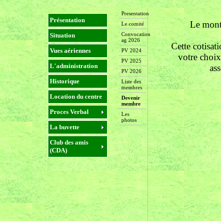
Presentation
Présentation
Le monta
Le comité
Convocation
Situation
ag 2026
Cette cotisa
Vues aériennes
PV 2024
votre choix
PV 2025
L'administration
ass
PV 2026
Historique
Liste des
membres
Location du centre
Devenir
membre
Proces Verbal
Les
photos
La buvette
Club des amis
(CDA)